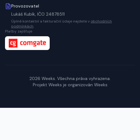
Provozovatel
Lukáš Kubík, IČO 24878511
Úplné kontaktní a fakturační údaje najdete v
obchodních
podmínkách
.
Platby zajišťuje
2026
Weeks. Všechna práva vyhrazena.
Projekt Weeks je organizován
Weeks