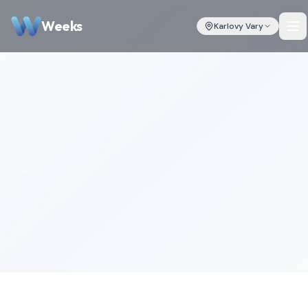
Weeks
Karlovy Vary