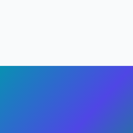
Jak probíhá platba?
Kde přesně tábor probíhá?