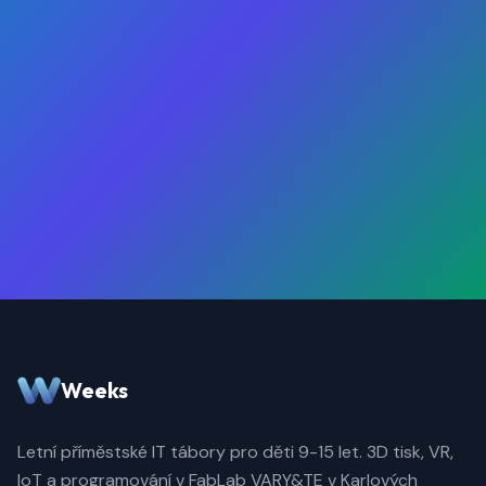
Weeks
Letní příměstské IT tábory pro děti 9-15 let. 3D tisk, VR,
IoT a programování v FabLab VARY&TE v Karlových