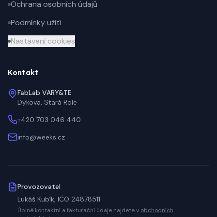
Ochrana osobních údajů
Podmínky užití
Nastavení cookies
Kontakt
FabLab VARY&TE
Dykova
,
Stará Role
+420 703 046 440
info@weeks.cz
Provozovatel
Lukáš Kubík, IČO 24878511
Úplné kontaktní a fakturační údaje najdete v
obchodních