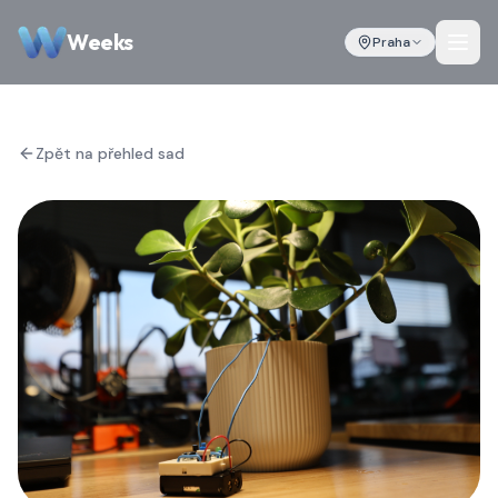
Weeks
Praha
Zpět na přehled sad