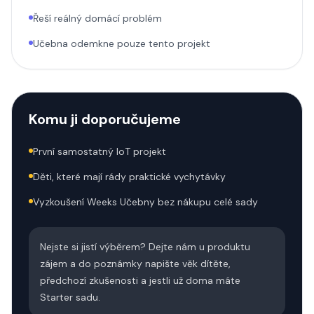
Řeší reálný domácí problém
Učebna odemkne pouze tento projekt
Komu ji doporučujeme
První samostatný IoT projekt
Děti, které mají rády praktické vychytávky
Vyzkoušení Weeks Učebny bez nákupu celé sady
Nejste si jistí výběrem? Dejte nám u produktu
zájem a do poznámky napište věk dítěte,
předchozí zkušenosti a jestli už doma máte
Starter sadu.