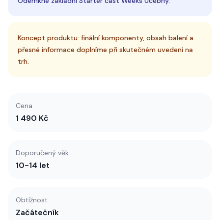
Odemkne základní Starter část Weeks Učebny.
Koncept produktu: finální komponenty, obsah balení a
přesné informace doplníme při skutečném uvedení na
trh.
Cena
1 490 Kč
Doporučený věk
10-14 let
Obtížnost
Začátečník